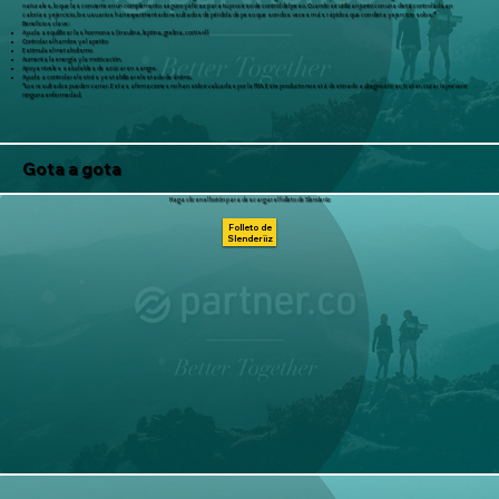
naturales, lo que las convierte en un complemento seguro y eficaz para tu proceso de control del peso. Cuando se utilizan junto con una dieta controlada en
calorías y ejercicio, los usuarios han experimentado resultados de pérdida de peso que son dos veces más rápidos que con dieta y ejercicio solos.*
Beneficios clave:
Ayuda a equilibrar las hormonas (insulina, leptina, grelina, cortisol)
Controlar el hambre y el apetito
Estimula el metabolismo
Aumenta la energía y la motivación.
Apoya niveles saludables de azúcar en sangre.
Ayuda a controlar el estrés y estabilizar el estado de ánimo.
*Los resultados pueden variar. Estas afirmaciones no han sido evaluadas por la FDA. Este producto no está destinado a diagnosticar, tratar, curar ni prevenir
ninguna enfermedad.
Gota a gota
Haga clic en el botón para descargar el folleto de Slenderiiz
Folleto de
Slenderiiz