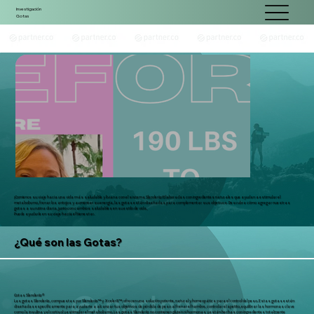
Investigación
Gotas
¡Comience su viaje hacia una vida más saludable y liviana con el sistema Slenderiiz! Elaboradas con ingredientes naturales que ayudan a estimular el
metabolismo, frenar los antojos y aumentar su energía, las gotas están diseñadas para complementar sus objetivos. Descubra cómo agregar nuestras
gotas a su rutina diaria, junto con cambios saludables en su estilo de vida,
Puede ayudarle en su viaje hacia el bienestar.
¿Qué son las Gotas?
Gotas Slenderiiz®
Las gotas Slenderiiz, compuestas por Slenderiix™ y Xceler8™, ofrecen una solución potente, natural y homeopática para el control del peso. Estas gotas están
diseñadas específicamente para ayudarte a alcanzar tus objetivos de pérdida de peso al frenar el hambre, controlar el apetito, equilibrar las hormonas clave
como la insulina y el cortisol y estimular el metabolismo. Las gotas Slenderiiz no contienen gluten ni hormonas y están hechas con ingredientes totalmente