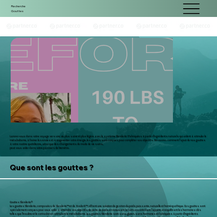
Recherche
Gouttes
Lancez-vous dans votre voyage vers une vie plus saine et plus légère avec le système Slenderiiz ! Fabriquées à partir d'ingrédients naturels qui aident à stimuler le
métabolisme, à freiner les envies et à augmenter votre énergie, les gouttes sont conçues pour compléter vos objectifs. Découvrez comment l'ajout de nos gouttes
à votre routine quotidienne, ainsi que des changements de mode de vie sains,
peut vous aider dans votre parcours de bien-être.
Que sont les gouttes ?
Gouttes Slenderiiz®
Les gouttes Slenderiiz, composées de Slenderiix™ et de Xceler8™, offrent une solution de gestion du poids puissante, naturelle et homéopathique. Ces gouttes sont
spécialement conçues pour vous aider à atteindre vos objectifs de perte de poids en réduisant la faim, en contrôlant l'appétit, en équilibrant les hormones clés
telles que l'insuline et le cortisol et en stimulant le métabolisme. Les gouttes Slenderiiz sont sans gluten, sans hormones et fabriquées à partir d'ingrédients