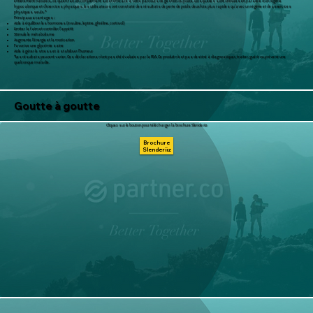
entièrement naturels, ce qui en fait un complément sûr et efficace à votre parcours de gestion du poids. Lorsqu'elles sont utilisées en parallèle d'un régime
hypocalorique et d'exercices physiques, les utilisateurs ont constaté des résultats de perte de poids deux fois plus rapides qu'avec un régime et des exercices
physiques seuls.*
Principaux avantages :
Aide à équilibrer les hormones (insuline, leptine, ghréline, cortisol)
Limiter la faim et contrôler l'appétit
Stimule le métabolisme
Augmente l'énergie et la motivation
Favorise une glycémie saine
Aide à gérer le stress et à stabiliser l'humeur
*Les résultats peuvent varier. Ces déclarations n'ont pas été évaluées par la FDA. Ce produit n'est pas destiné à diagnostiquer, traiter, guérir ou prévenir une
quelconque maladie.
Goutte à goutte
Cliquez sur le bouton pour télécharger la brochure Slenderiiz
Brochure
Slenderiiz