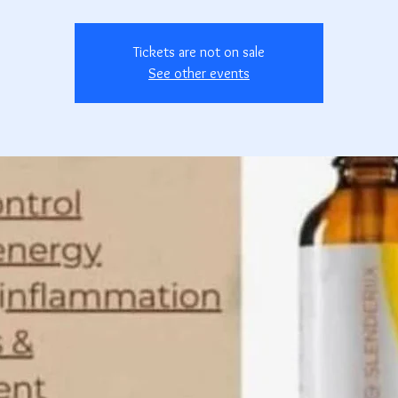
Tickets are not on sale
See other events