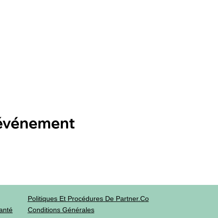
 événement
Politiques Et Procédures De Partner.co
anté
Conditions Générales