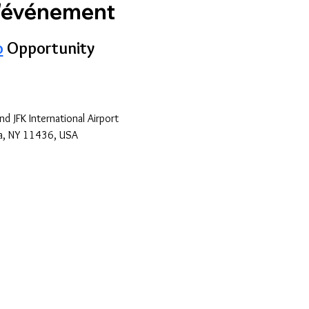
l'événement
o
 Opportunity
nd JFK International Airport
a, NY 11436, USA