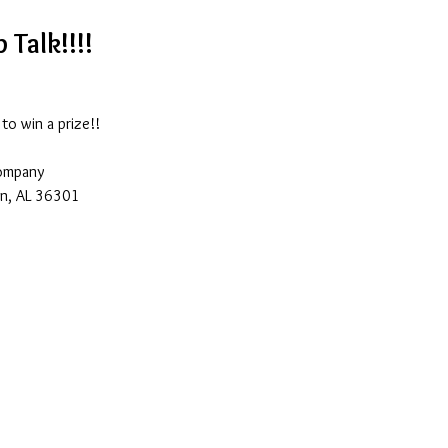
 Talk!!!!
 to win a prize!!
Company
n, AL 36301