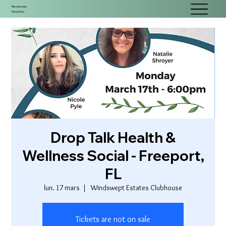
Recherche
Gouttes
Drop Talk Health &
Wellness Social - Freeport,
FL
lun. 17 mars
  |  
Windswept Estates Clubhouse
Tickets are not on sale