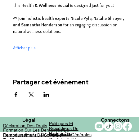
This 
Health & Wellness Social
 is designed just for you!
🌱 
Join holistic health experts
Nicole Pyle, Natalie Shroyer, 
and Samantha Henderson
 for an engaging discussion on 
natural wellness solutions.
Afficher plus
Partager cet événement
Légal
Connectons
Politiques Et
-nous
Déclaration Des Droits
Procédures De
Formation Sur Les Demandes De
Partner.co
Formation Sur Les Déclarations
Conditions Générales
Politique De
Remboursement De Soins De