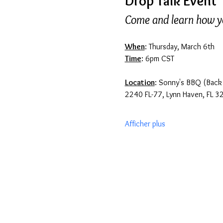
Drop Talk Event
Come and learn how yo
When
: Thursday, March 6th
Time
: 6pm CST
Location
: Sonny's BBQ (Bac
2240 FL-77, Lynn Haven, FL 
Afficher plus