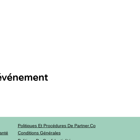
 événement
Politiques Et Procédures De Partner.co
anté
Conditions Générales