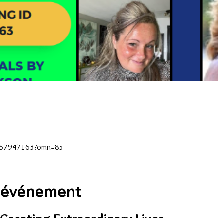
/7967947163?omn=85
l'événement