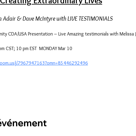
Creating Extraordinary Lives
ia Adair & Dave McIntyre with LIVE TESTIMONIALS
ity CDA/USA Presentation – Live Amazing testimonials with Melissa 
 pm CST; 10 pm EST  MONDAY Mar 10
.zoom.us/j/7967947163?omn=85446292496
 événement