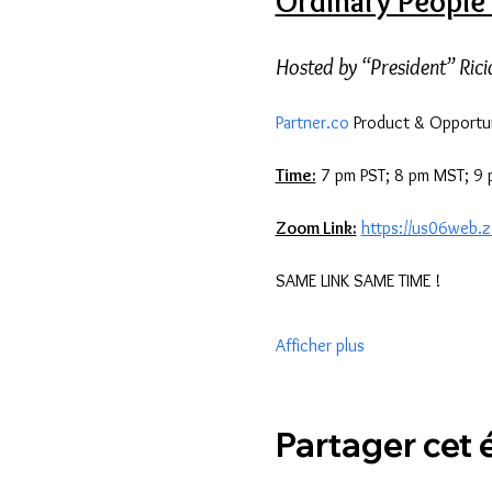
Ordinary People 
Hosted by “President” Ric
Partner.co
 Product & Opportun
Time:
 7 pm PST; 8 pm MST; 9
Zoom Link:
https://us06web
SAME LINK SAME TIME !
Afficher plus
Partager cet