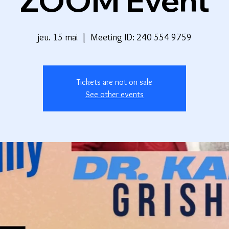
ZOOM Event
jeu. 15 mai
  |  
Meeting ID: 240 554 9759
Tickets are not on sale
See other events