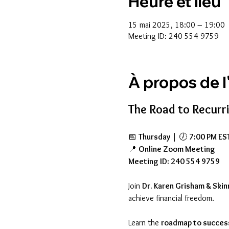
Heure et lieu
15 mai 2025, 18:00 – 19:00
Meeting ID: 240 554 9759
À propos de 
The Road to Recurr
📅 
Thursday
 | 🕖 
7:00 PM EST
📍 
Online Zoom Meeting
Meeting ID: 240 554 9759
Join 
Dr. Karen Grisham & Skin
achieve financial freedom. 
Learn the 
roadmap to succes