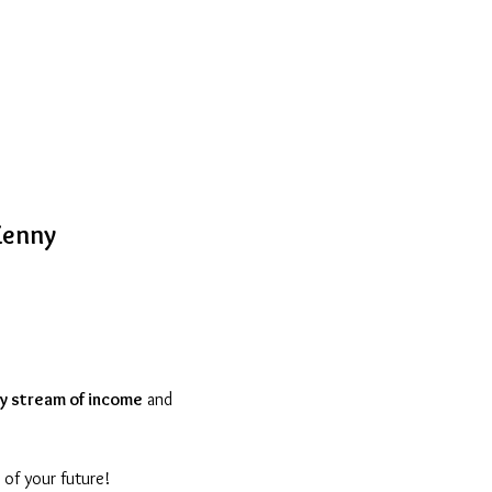
Kenny
y stream of income
 and 
 of your future!