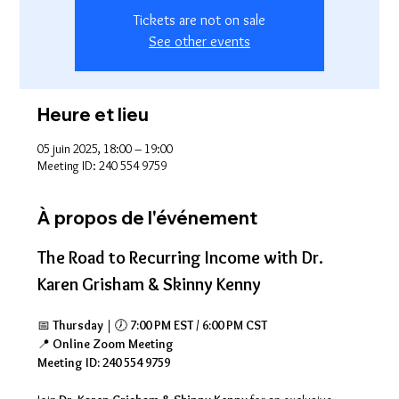
Tickets are not on sale
See other events
Heure et lieu
05 juin 2025, 18:00 – 19:00
Meeting ID: 240 554 9759
À propos de l'événement
The Road to Recurring Income with Dr. 
Karen Grisham & Skinny Kenny
📅 
Thursday
 | 🕖 
7:00 PM EST / 6:00 PM CST
📍 
Online Zoom Meeting
Meeting ID: 240 554 9759